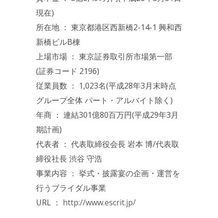
現在)
所在地 ： 東京都港区西新橋2-14-1 興和西
新橋ビルB棟
上場市場 ： 東京証券取引所市場第一部
(証券コード 2196)
従業員数 ： 1,023名(平成28年3月末時点
グループ全体 パート・アルバイト除く)
年商 ： 連結301億80百万円(平成29年3月
期計画)
代表者 ： 代表取締役会長 岩本 博/代表取
締役社長 渋谷 守浩
事業内容 ： 挙式・披露宴の企画・運営を
行うブライダル事業
URL ：
http://www.escrit.jp/