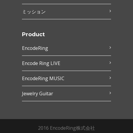
ミッション
Product
EncodeRing
Encode Ring LIVE
EncodeRing MUSIC
Jewelry Guitar
2016 EncodeRing株式会社